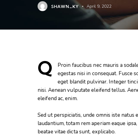
SHAWN_KY
April 9, 2022
Q
Proin faucibus nec mauris a sodal
egestas nisi in consequat. Fusce s
eget blandit pulvinar. Integer ti
nisi. Aenean vulputate eleifend tellus. Aene
eleifend ac, enim.
Sed ut perspiciatis, unde omnis iste natu
laudantium, totam rem aperiam eaque ipsa, q
beatae vitae dicta sunt, explicabo.