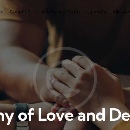
e
About Us
Children and Youth
Calendar
Ministri
y of Love and De