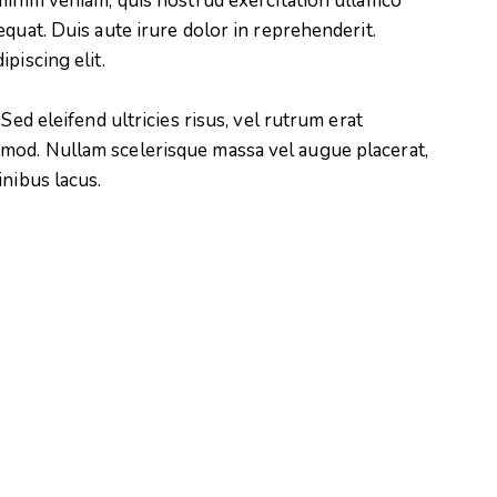
minim veniam, quis nostrud exercitation ullamco
quat. Duis aute irure dolor in reprehenderit.
piscing elit.
Sed eleifend ultricies risus, vel rutrum erat
mod. Nullam scelerisque massa vel augue placerat,
inibus lacus.