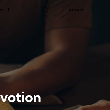
es
DONATE
votion