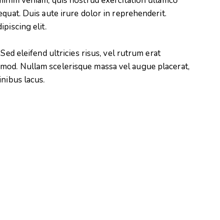
minim veniam, quis nostrud exercitation ullamco
quat. Duis aute irure dolor in reprehenderit.
piscing elit.
Sed eleifend ultricies risus, vel rutrum erat
mod. Nullam scelerisque massa vel augue placerat,
inibus lacus.