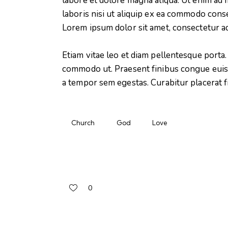
labore et dolore magna aliqua. Ut enim ad 
laboris nisi ut aliquip ex ea commodo conse
Lorem ipsum dolor sit amet, consectetur adi
Etiam vitae leo et diam pellentesque porta. 
commodo ut. Praesent finibus congue euis
a tempor sem egestas. Curabitur placerat f
Church
God
Love
0