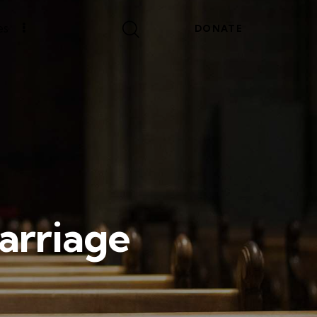
es
DONATE
arriage