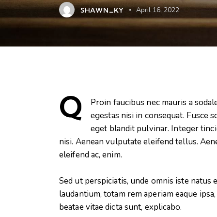
SHAWN_KY
April 16, 2022
Q
Proin faucibus nec mauris a sodal
egestas nisi in consequat. Fusce s
eget blandit pulvinar. Integer ti
nisi. Aenean vulputate eleifend tellus. Aene
eleifend ac, enim.
Sed ut perspiciatis, unde omnis iste natu
laudantium, totam rem aperiam eaque ipsa, q
beatae vitae dicta sunt, explicabo.