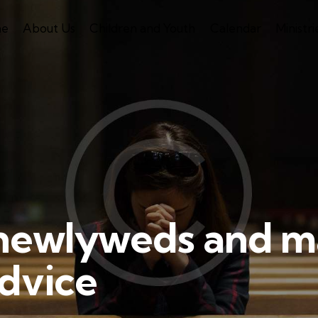
e
About Us
Children and Youth
Calendar
Ministri
 newlyweds and m
advice