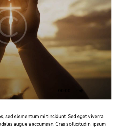
Use
00:00
Up/Down
Arrow
keys
es, sed elementum mi tincidunt. Sed eget viverra
to
odales augue a accumsan. Cras sollicitudin, ipsum
increase