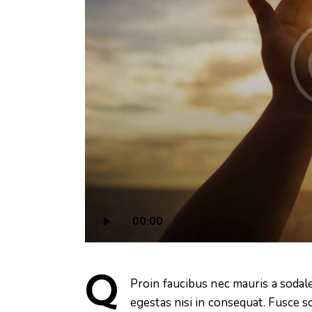
Audio
00:00
Player
Q
Proin faucibus nec mauris a sodal
egestas nisi in consequat. Fusce s