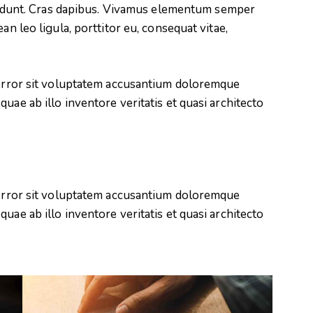
ncidunt. Cras dapibus. Vivamus elementum semper
or
an leo ligula, porttitor eu, consequat vitae,
decrease
volume.
s error sit voluptatem accusantium doloremque
uae ab illo inventore veritatis et quasi architecto
s error sit voluptatem accusantium doloremque
uae ab illo inventore veritatis et quasi architecto