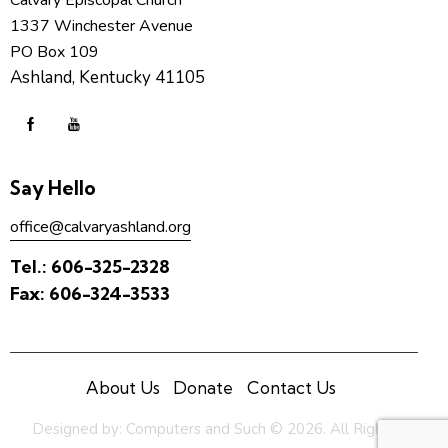
Calvary Episcopal Church
1337 Winchester Avenue
PO Box 109
Ashland, Kentucky 41105
Say Hello
office@calvaryashland.org
Tel.:
606-325-2328
Fax:
606-324-3533
About Us
Donate
Contact Us
Designed by:
Computers and Such
© 2026. All Rights